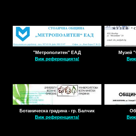
"Метрополитен" ЕАД
Музей 
Виж референцията!
Виж
Ботаническа градина - гр. Балчик
Об
Виж референцията!
Виж